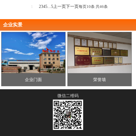
2
3
4
5
...5
上一页
下一页
每页10条 共
46
条
1
企业实景
企业门面
荣誉墙
微信二维码